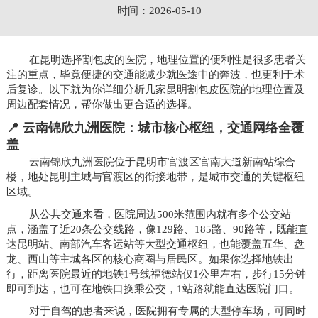
时间：2026-05-10
在昆明选择割包皮的医院，地理位置的便利性是很多患者关
注的重点，毕竟便捷的交通能减少就医途中的奔波，也更利于术
后复诊。以下就为你详细分析几家昆明割包皮医院的地理位置及
周边配套情况，帮你做出更合适的选择。
📍 云南锦欣九洲医院：城市核心枢纽，交通网络全覆
盖
云南锦欣九洲医院位于昆明市官渡区官南大道新南站综合
楼，地处昆明主城与官渡区的衔接地带，是城市交通的关键枢纽
区域。
从公共交通来看，医院周边500米范围内就有多个公交站
点，涵盖了近20条公交线路，像129路、185路、90路等，既能直
达昆明站、南部汽车客运站等大型交通枢纽，也能覆盖五华、盘
龙、西山等主城各区的核心商圈与居民区。如果你选择地铁出
行，距离医院最近的地铁1号线福德站仅1公里左右，步行15分钟
即可到达，也可在地铁口换乘公交，1站路就能直达医院门口。
对于自驾的患者来说，医院拥有专属的大型停车场，可同时