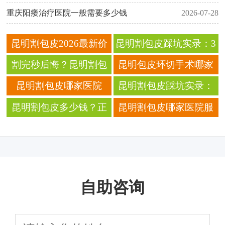
重庆阳痿治疗医院一般需要多少钱
2026-07-28
昆明割包皮2026最新价
昆明割包皮踩坑实录：3
格曝光：低价不踩坑，
家医院对比，费用差3
割完秒后悔？昆明割包
昆明包皮环切手术哪家
当天做完当天走！
倍，第2家差点让我二次
皮避坑地图：费用、医
医院值得选择？
昆明割包皮哪家医院
昆明割包皮踩坑实录：
开刀！
院、恢复全过程曝光！
好？价格透明技术靠
花3千被临时加价到1万
昆明割包皮多少钱？正
昆明割包皮哪家医院服
谱，术后恢复快！
2，避坑清单速存！
规医院男科手术价格全
务更贴心术后护理更周
曝光
到
自助咨询