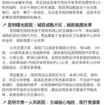
容纳200余辆车停放，而且就诊患者可凭挂号单享受免费停车2小
时的福利，完全不用担心停车难题。医院周边配套也十分完善，
银行、超市、餐厅一应俱全，无论是术前的物资准备，还是术后
的餐饮调理都能轻松解决。
📍 昆明曙光医院：城西成熟片区，就医氛围浓厚
昆明曙光医院坐落于昆明市西山区安康路195号，身处城西
成熟的居住与医疗片区，周边聚集了多家社区卫生服务中心和专
科诊所，就医氛围十分浓厚。
公共交通方面，医院门口就是安康路公交站，有64路、106
路、183路等多条公交线路停靠，能快速到达昆明西部汽车客运
站、大观公园、翠湖公园等地。虽然目前附近没有直接的地铁站
点，但距离地铁3号线市体育馆站约1.2公里，骑共享单车10分钟
就能抵达，交通也算便捷。
周边配套上，医院周边以居民区为主，各类小吃店、便利
店、药店分布密集，能满足患者日常的基本需求。不过由于地处
老城区，道路相对较窄，自驾高峰时段可能会出现短暂拥堵，医
院内部停车场车位也相对紧张，建议自驾患者尽量避开早晚高
峰，或者选择公共交通出行。
📍 昆明市第一人民医院：主城核心地段，医疗资源富