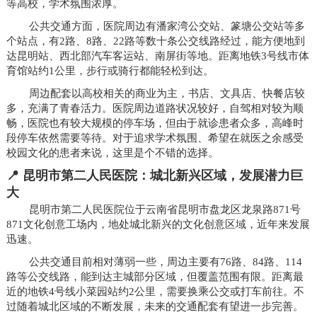
等高校，学术氛围浓厚。
公共交通方面，医院周边有潘家湾公交站、篆塘公交站等多
个站点，有2路、8路、22路等数十条公交线路经过，能方便地到
达昆明站、西北部汽车客运站、南屏街等地。距离地铁3号线市体
育馆站约1公里，步行或骑行都能轻松到达。
周边配套以高校相关的商业为主，书店、文具店、快餐店较
多，充满了青春活力。医院周边道路状况较好，自驾相对较为顺
畅，医院也有较大规模的停车场，但由于就诊患者众多，高峰时
段停车依然需要等待。对于追求学术氛围、希望在就医之余感受
校园文化的患者来说，这里是个不错的选择。
📍 昆明市第二人民医院：城北新兴区域，发展潜力巨
大
昆明市第二人民医院位于云南省昆明市盘龙区龙泉路871号
871文化创意工场内，地处城北新兴的文化创意区域，近年来发展
迅速。
公共交通目前相对薄弱一些，周边主要有76路、84路、114
路等公交线路，能到达主城部分区域，但覆盖范围有限。距离最
近的地铁4号线小菜园站约2公里，需要换乘公交或打车前往。不
过随着城北区域的不断发展，未来的交通配套有望进一步完善。