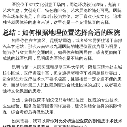
医院位于871文化创意工场内，周边环境较为独特，充满了
艺术气息，文创商店、特色咖啡馆、艺术展览馆随处可见。医院
停车场车位充足，自驾出行较为方便。对于喜欢小众文化、追求
独特就医体验的患者来说，这里会是一个充满惊喜的选择。
总结：如何根据地理位置选择合适的医院
如果你住在官渡区、昆明站周边，或者经常需要往返于南部
汽车客运站，那么云南锦欣九洲医院的地理位置优势最为明显，
能为你节省大量的交通时间。如果你在城西居住，或者更倾向于
成熟的就医氛围，昆明曙光医院会是不错的选择。
昆明市第一人民医院和昆明医科大学第一附属医院地处主城
核心区域，医疗资源丰富，但交通拥堵和停车难问题相对突出，
适合那些对医疗技术水平要求极高，且能接受一定交通不便的患
者。而昆明市第二人民医院则更适合城北区域的居民，或者喜欢
独特文化氛围的患者。
当然，选择医院不能仅仅只看地理位置，医院的专业技术、
医生经验、服务质量等因素同样重要，建议你结合自身的实际情
况，综合考虑后再做出决定。
如果需要，我可以帮你
对比分析这些医院的割包皮手术技术
优势与术后康复服务差异
，要不要我帮你做？