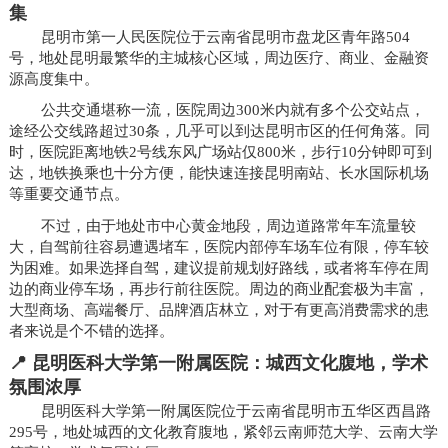
集
昆明市第一人民医院位于云南省昆明市盘龙区青年路504
号，地处昆明最繁华的主城核心区域，周边医疗、商业、金融资
源高度集中。
公共交通堪称一流，医院周边300米内就有多个公交站点，
途经公交线路超过30条，几乎可以到达昆明市区的任何角落。同
时，医院距离地铁2号线东风广场站仅800米，步行10分钟即可到
达，地铁换乘也十分方便，能快速连接昆明南站、长水国际机场
等重要交通节点。
不过，由于地处市中心黄金地段，周边道路常年车流量较
大，自驾前往容易遭遇堵车，医院内部停车场车位有限，停车较
为困难。如果选择自驾，建议提前规划好路线，或者将车停在周
边的商业停车场，再步行前往医院。周边的商业配套极为丰富，
大型商场、高端餐厅、品牌酒店林立，对于有更高消费需求的患
者来说是个不错的选择。
📍 昆明医科大学第一附属医院：城西文化腹地，学术
氛围浓厚
昆明医科大学第一附属医院位于云南省昆明市五华区西昌路
295号，地处城西的文化教育腹地，紧邻云南师范大学、云南大学