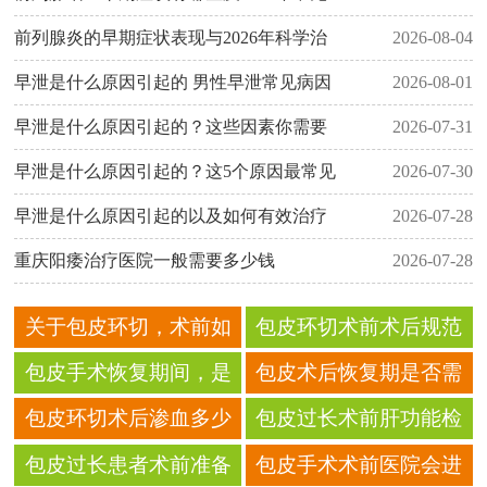
前列腺炎的早期症状表现与2026年科学治
2026-08-04
早泄是什么原因引起的 男性早泄常见病因
2026-08-01
早泄是什么原因引起的？这些因素你需要
2026-07-31
早泄是什么原因引起的？这5个原因最常见
2026-07-30
早泄是什么原因引起的以及如何有效治疗
2026-07-28
重庆阳痿治疗医院一般需要多少钱
2026-07-28
关于包皮环切，术前如
包皮环切术前术后规范
何准备应对术后可能出
护理对恢复过程的帮助
包皮手术恢复期间，是
包皮术后恢复期是否需
现的局部表皮脱落？
否可以饮用具有温补作
要避免久坐不动
包皮环切术后渗血多少
包皮过长术前肝功能检
用的中药汤剂如当归鸡
算过量？
查对肝脏健康的评估意
包皮过长患者术前准备
包皮手术术前医院会进