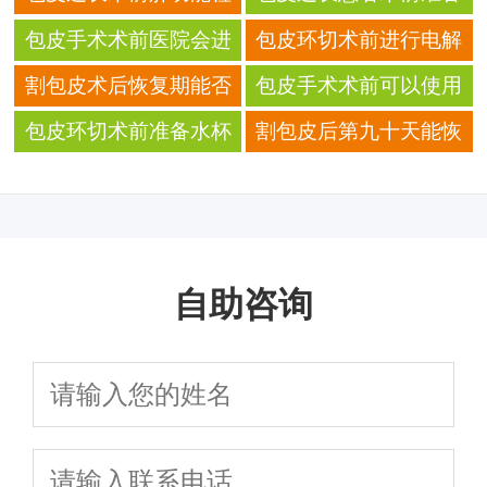
查对肝脏健康的评估意
的清洁用品使用方法
包皮手术术前医院会进
包皮环切术前进行电解
义
行麻醉方式的评估吗
质检查的适用情况
割包皮术后恢复期能否
包皮手术术前可以使用
吃豆腐豆浆等豆制品
润喉糖等小零食吗
包皮环切术前准备水杯
割包皮后第九十天能恢
的保温功能选择建议
复百米蝶泳比赛吗
自助咨询