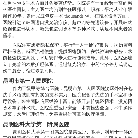
在男性包皮手术方面具备显著优势。医院拥有一支经验丰富的男
科医生团队，主刀医生均为副主任医师以上职称，平均从业年限
超过10年，累计完成包皮手术 thousands 例。在技术设备方面，
医院引进了韩国进口激光治疗仪、超声刀等先进设备，开展韩式
微创包皮环切术、激光包皮切除术等多种术式，满足不同患者的
需求。
医院注重患者隐私保护，实行“一人一诊室”制度，病历资料
严格保密。就医流程便捷，提供网络预约、在线咨询等服务，术
前检查快速高效，术后安排专人进行随访指导。此外，医院还建
立了完善的术后护理体系，通过红光治疗、中药坐浴等方式促进
伤口愈合，缩短恢复时间。
昆明市第一人民医院
作为三级甲等综合医院，昆明市第一人民医院泌尿外科在包
皮手术领域拥有扎实的技术实力。医院配备了先进的手术室和诊
疗设备，医生团队临床经验丰富，能够开展传统环切术、激光切
除术等多种术式。医院注重医疗安全，术前检查全面，术中操作
规范，术后护理细致，为患者提供可靠的医疗保障。
昆明医科大学第一附属医院
昆明医科大学第一附属医院是集医疗、教学、科研于一体的