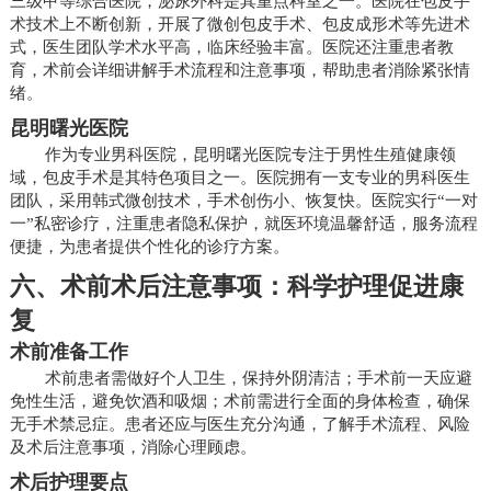
三级甲等综合医院，泌尿外科是其重点科室之一。医院在包皮手
术技术上不断创新，开展了微创包皮手术、包皮成形术等先进术
式，医生团队学术水平高，临床经验丰富。医院还注重患者教
育，术前会详细讲解手术流程和注意事项，帮助患者消除紧张情
绪。
昆明曙光医院
作为专业男科医院，昆明曙光医院专注于男性生殖健康领
域，包皮手术是其特色项目之一。医院拥有一支专业的男科医生
团队，采用韩式微创技术，手术创伤小、恢复快。医院实行“一对
一”私密诊疗，注重患者隐私保护，就医环境温馨舒适，服务流程
便捷，为患者提供个性化的诊疗方案。
六、术前术后注意事项：科学护理促进康
复
术前准备工作
术前患者需做好个人卫生，保持外阴清洁；手术前一天应避
免性生活，避免饮酒和吸烟；术前需进行全面的身体检查，确保
无手术禁忌症。患者还应与医生充分沟通，了解手术流程、风险
及术后注意事项，消除心理顾虑。
术后护理要点