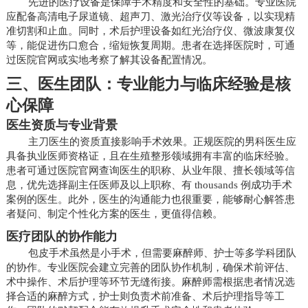
先进的医疗设备是保障手术精度和安全性的基础。专业医院
应配备高清电子尿道镜、超声刀、激光治疗仪等设备，以实现精
准切割和止血。同时，术后护理设备如红光治疗仪、微波康复仪
等，能促进伤口愈合，缩短恢复周期。患者在选择医院时，可通
过医院官网或实地考察了解其设备配置情况。
三、医生团队：专业能力与临床经验是核
心保障
医生资质与专业背景
主刀医生的资质直接影响手术效果。正规医院的男科医生应
具备执业医师资格证，且在生殖整形领域拥有丰富的临床经验。
患者可通过医院官网查询医生的职称、从业年限、擅长领域等信
息，优先选择副主任医师及以上职称、有 thousands 例成功手术
案例的医生。此外，医生的沟通能力也很重要，能够耐心解答患
者疑问、制定个性化方案的医生，更值得信赖。
医疗团队的协作能力
包皮手术虽然是小手术，但需要麻醉师、护士等多学科团队
的协作。专业医院会建立完善的团队协作机制，确保术前评估、
术中操作、术后护理等环节无缝衔接。麻醉师需根据患者情况选
择合适的麻醉方式，护士则负责术前准备、术后护理指导等工