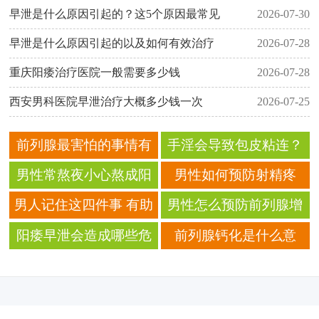
早泄是什么原因引起的？这5个原因最常见
2026-07-30
早泄是什么原因引起的以及如何有效治疗
2026-07-28
重庆阳痿治疗医院一般需要多少钱
2026-07-28
西安男科医院早泄治疗大概多少钱一次
2026-07-25
前列腺最害怕的事情有
手淫会导致包皮粘连？
哪些？ 这六件事千万不
包皮粘连有哪些危害？
男性常熬夜小心熬成阳
男性如何预防射精疼
要做
痿？ 要如何预防阳痿
痛？ 可以试着这样做？
男人记住这四件事 有助
男性怎么预防前列腺增
呢？
于提前预防前列腺炎
生？
阳痿早泄会造成哪些危
前列腺钙化是什么意
害？ 小心导致不育！
思？专家提醒：无需担
心害怕