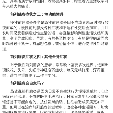
见。其疼痛属于放射性的，表现极其多样，给患者的生活或学习
带来很大的痛苦。
前列腺炎症状之三：性功能障碍
慢性前列腺炎多半是急性前列腺炎因不当或者未及时治疗转
变而成的，慢性前列腺炎各种症状和不适在性交后会加重，并且
长时间忍受着病症过性生活的话，会直接影响到性生活快感和质
量，渐渐导致阳痿、早泄，有的甚至性冷淡；有的是得病后同房
时精神过于紧张，有思想包袱，或心情不佳，进而使得性功能减
退。
前列腺炎症状之四：其他全身症状
对于慢性前列腺炎的患者，常常晚上需要多次起夜，进而出
现眼花、头晕、失眠等神经衰弱症状，每天无精打采，浑浑噩
噩，进而严重影响了工作与学习。
前列腺炎会自愈吗？
虽然说前列腺炎是因为日常不良生活行为慢慢造成的，但当
病症已经出现，不依赖医学手段治疗，只靠日常生活保健和健身
锻炼是不可能自愈的。放任发展的话，往往会造成疾病更加严
重。但可以在治疗前列腺炎的过程中，改变各种生活陋习，加快
前列腺炎的治疗效果，比如节制性生活、避免频繁手淫、熬夜、