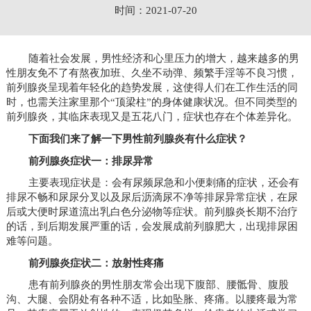
时间：2021-07-20
随着社会发展，男性经济和心里压力的增大，越来越多的男
性朋友免不了有熬夜加班、久坐不动弹、频繁手淫等不良习惯，
前列腺炎呈现着年轻化的趋势发展，这使得人们在工作生活的同
时，也需关注家里那个“顶梁柱”的身体健康状况。但不同类型的
前列腺炎，其临床表现又是五花八门，症状也存在个体差异化。
下面我们来了解一下男性前列腺炎有什么症状？
前列腺炎症状一：排尿异常
主要表现症状是：会有尿频尿急和小便刺痛的症状，还会有
排尿不畅和尿尿分叉以及尿后沥滴尿不净等排尿异常症状，在尿
后或大便时尿道流出乳白色分泌物等症状。前列腺炎长期不治疗
的话，到后期发展严重的话，会发展成前列腺肥大，出现排尿困
难等问题。
前列腺炎症状二：放射性疼痛
患有前列腺炎的男性朋友常会出现下腹部、腰骶骨、腹股
沟、大腿、会阴处有各种不适，比如坠胀、疼痛。以腰疼最为常