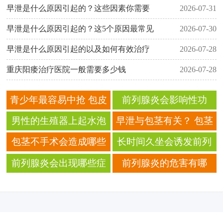
早泄是什么原因引起的？这些因素你需要
2026-07-31
早泄是什么原因引起的？这5个原因最常见
2026-07-30
早泄是什么原因引起的以及如何有效治疗
2026-07-28
重庆阳痿治疗医院一般需要多少钱
2026-07-28
青少年最容易中抢 包皮
前列腺炎会影响性功
龟头炎了解一下
能？ 前列腺炎是怎么导
男性的生殖器上起水泡
早泄与包茎有关？ 包茎
致不育的？
是什么病
造成的危害不可忽视！
包茎不手术会造成哪些
长时间久坐会诱发前列
危害？
腺炎？ 如何预防前列腺
前列腺炎会出现哪些症
前列腺炎的危害有哪
炎？
状？出现这些症状一定
些？生活中如何预防前
要重视
列腺炎？