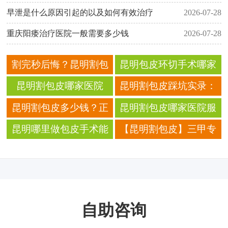
早泄是什么原因引起的以及如何有效治疗
2026-07-28
重庆阳痿治疗医院一般需要多少钱
2026-07-28
割完秒后悔？昆明割包
昆明包皮环切手术哪家
皮避坑地图：费用、医
医院值得选择？
昆明割包皮哪家医院
昆明割包皮踩坑实录：
院、恢复全过程曝光！
好？价格透明技术靠
花3千被临时加价到1万
昆明割包皮多少钱？正
昆明割包皮哪家医院服
谱，术后恢复快！
2，避坑清单速存！
规医院男科手术价格全
务更贴心术后护理更周
昆明哪里做包皮手术能
【昆明割包皮】三甲专
曝光
到
享受到详细专业的术后
家微创手术｜无痛保密·
护理？
收费透明·当天回家
自助咨询