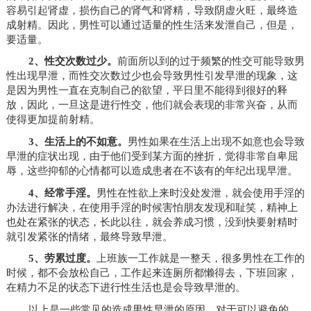
容易引起肾虚，损伤自己的肾气和肾精，导致阴虚火旺，最终造
成射精。因此，男性可以通过适量的性生活来发泄自己，但是，
要适量。
2、性交次数过少。
前面所以到的过于频繁的性交可能导致男
性出现早泄，而性交次数过少也会导致男性引发早泄的现象，这
是因为男性一直在克制自己的欲望，平日里不能得到很好的释
放，因此，一旦这是进行性交，他们就会表现的非常兴奋，从而
使得更加提前射精。
3、生活上的不如意。
男性如果在生活上出现不如意也会导致
早泄的症状出现，由于他们受到某方面的挫折，觉得非常自卑屈
辱，这些抑郁的心情都可以造成患者在不该有的年纪出现早泄。
4、经常手淫。
男性在性欲上来时没处发泄，就会使用手淫的
办法进行解决，在使用手淫的时候害怕朋友发现和耻笑，精神上
也处在紧张的状态，长此以往，就会养成习惯，没到快要射精时
就引发紧张的情绪，最终导致早泄。
5、劳累过度。
上班族一工作就是一整天，很多男性在工作的
时候，都不会放松自己，工作起来连厕所都懒得去，下班回家，
在精力不足的状态下进行性生活也是会导致早泄的。
以上是一些常见的造成男性早泄的原因，对于可以避免的，