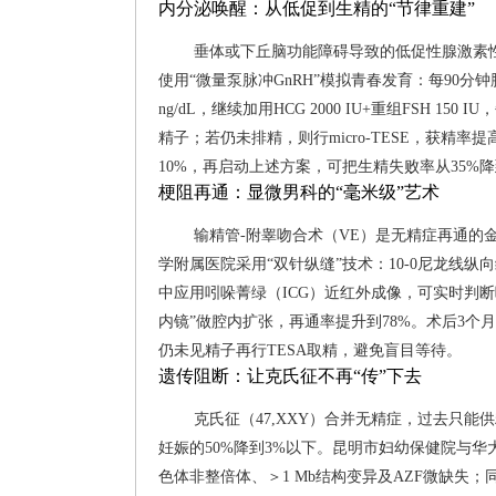
内分泌唤醒：从低促到生精的“节律重建”
垂体或下丘脑功能障碍导致的低促性腺激素性无精
使用“微量泵脉冲GnRH”模拟青春发育：每90分钟脉
ng/dL，继续加用HCG 2000 IU+重组FSH 15
精子；若仍未排精，则行micro-TESE，获精率
10%，再启动上述方案，可把生精失败率从35%降
梗阻再通：显微男科的“毫米级”艺术
输精管-附睾吻合术（VE）是无精症再通的金标
学附属医院采用“双针纵缝”技术：10-0尼龙线纵
中应用吲哚菁绿（ICG）近红外成像，可实时判
内镜”做腔内扩张，再通率提升到78%。术后3个
仍未见精子再行TESA取精，避免盲目等待。
遗传阻断：让克氏征不再“传”下去
克氏征（47,XXY）合并无精症，过去只能供精。
妊娠的50%降到3%以下。昆明市妇幼保健院与华
色体非整倍体、＞1 Mb结构变异及AZF微缺失；