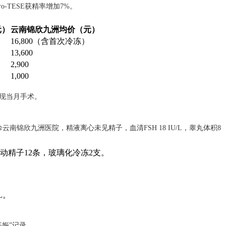
ro-TESE获精率增加7%。
元）
云南锦欣九洲均价（元）
16,800（含首次冷冻）
13,600
2,900
1,000
实现当月手术。
就诊云南锦欣九洲医院，精液离心未见精子，血清FSH 18 IU/L，睾丸体积8
检出活动精子12条，玻璃化冷冻2支。
L。
妊娠”记录。