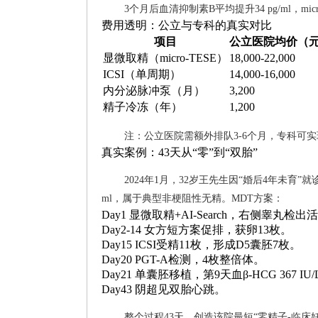
3个月后血清抑制素B平均提升34 pg/ml，mic
费用透明：公立与专科的真实对比
项目
公立医院均价（
显微取精（micro-TESE）
18,000-22,000
ICSI（单周期）
14,000-16,000
内分泌脉冲泵（月）
3,200
精子冷冻（年）
1,200
注：公立医院需额外排队3-6个月，专科可
真实案例：43天从“零”到“双胎”
2024年1月，32岁王先生因“婚后4年未育”
ml，属于典型非梗阻性无精。MDT方案：
Day1 显微取精+AI-Search，右侧睾丸
Day2-14 女方短方案促排，获卵13枚。
Day15 ICSI受精11枚，形成D5囊胚7枚。
Day20 PGT-A检测，4枚整倍体。
Day21 单囊胚移植，第9天血β-HCG 367 IU/
Day43 阴超见双胎心跳。
整个过程43天，创造该院最短“零精子-临床