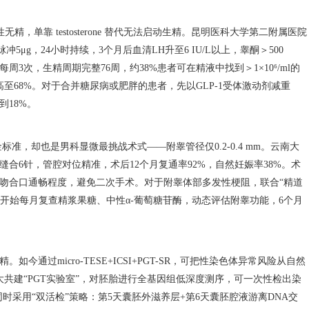
，单靠 testosterone 替代无法启动生精。昆明医科大学第二附属医院
冲5μg，24小时持续，3个月后血清LH升至6 IU/L以上，睾酮＞500
0 IU，每周3次，生精周期完整76周，约38%患者可在精液中找到＞1×10⁶/ml的
提高至68%。对于合并糖尿病或肥胖的患者，先以GLP-1受体激动剂减重
到18%。
准，却也是男科显微最挑战术式——附睾管径仅0.2-0.4 mm。云南大
向缝合6针，管腔对位精准，术后12个月复通率92%，自然妊娠率38%。术
断吻合口通畅程度，避免二次手术。对于附睾体部多发性梗阻，联合“精道
月开始每月复查精浆果糖、中性α-葡萄糖苷酶，动态评估附睾功能，6个月
如今通过micro-TESE+ICSI+PGT-SR，可把性染色体异常风险从自然
大共建“PGT实验室”，对胚胎进行全基因组低深度测序，可一次性检出染
同时采用“双活检”策略：第5天囊胚外滋养层+第6天囊胚腔液游离DNA交