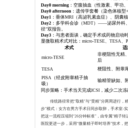
Day0 morning
：空腹抽血（性激素、甲功
Day0 afternoon
：遗传学套餐（染色体核型+
Day1
：垂体MRI（高泌乳素血症）、阴囊核磁（
Day2
：多学科会诊（MDT）——泌尿外科
径”双报告。
Day3
：与患者面谈，确定手术或药物启动
显微取精术式对比：micro-TESE、TESA、
术式
适
非梗阻性无精
micro-TESE
后
梗阻性、附睾
TESA
PISA（经皮附睾精子抽
输精管缺如、
吸）
同步策略：手术当天完成ICSI，减少二次冻
传统路径常把“取精”与“受精”分两周进行，
步”模式：女方在男方手术日同步取卵，手术室-实
把这一流程压缩到“26分钟标准”，由专属“精子转运
医院更进一步，采用“微量精子即时培养”技术，把