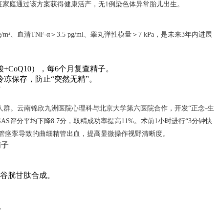
克氏征家庭通过该方案获得健康活产，无1例染色体异常胎儿出生。
m²、血清TNF-α＞3.5 pg/ml、睾丸弹性模量＞7 kPa，是未来3年内进展
+CoQ10），每6个月复查精子。
冷冻保存，防止“突然无精”。
”
人群。云南锦欣九洲医院心理科与北京大学第六医院合作，开发“正念-生
SAS评分平均下降8.7分，取精成功率提高11%。术前1小时进行“3分钟快
少血管痉挛导致的曲细精管出血，提高显微操作视野清晰度。
精子
：
提高谷胱甘肽合成。
。