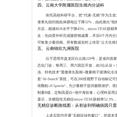
四、云南大学附属医院生殖内分泌科
依托高校科研平台，把“代谢-无精”作为主
者睾丸组织线粒体膜电位下降32%，由此推出“线粒
月后，精液ROS水平下降45%，micro-TES
走：先由普外科完成腹腔镜减重，术后6个月内分泌科
可恢复少量排精。所有数据实时上传至“云大生殖
五、云南锦欣九洲医院
位于昆明市盘龙区白云路229号，是省内首家
态化门诊：每周三、周六固定开放，由5位从业＞
冻。特色技术“显微睾丸取精+微量精子玻璃化冷冻”
套“AI-Search”系统，可在200倍视野下自
埃颗粒≤0.5μm/m³，为少量精子提供极限保护
制素B值，定制高蛋白+地中海饮食；心理科采用正念
显示，非梗阻性无精症micro-TESE获精率52.3
无精症诊断路线图：从初诊到明确病因只需
上述五院均开通“无精症绿色窗口”，把原本