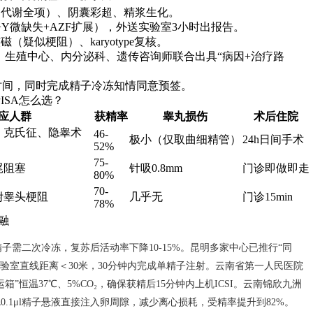
、代谢全项）、阴囊彩超、精浆生化。
Y微缺失+AZF扩展），外送实验室3小时出报告。
疑似梗阻）、karyotype复核。
、生殖中心、内分泌科、遗传咨询师联合出具“病因+治疗路
时间，同时完成精子冷冻知情同意预签。
PISA怎么选？
应人群
获精率
睾丸损伤
术后住院
、克氏征、隐睾术
46-
极小（仅取曲细精管）
24h日间手术
52%
75-
尾阻塞
针吸0.8mm
门诊即做即走
80%
70-
附睾头梗阻
几乎无
门诊15min
78%
融
精子需二次冷冻，复苏后活动率下降10-15%。昆明多家中心已推行“同
验室直线距离＜30米，30分钟内完成单精子注射。云南省第一人民医院
箱”恒温37℃、5%CO₂，确保获精后15分钟内上机ICSI。云南锦欣九洲
0.1μl精子悬液直接注入卵周隙，减少离心损耗，受精率提升到82%。