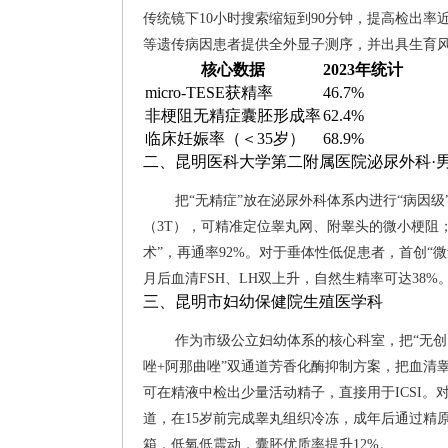
传统镜下10小时搜索缩短到90分钟，提高检出率
等遗传病因患者提供全外显子测序，并出具生育风
核心数据
2023年统计
micro-TESE获精率
46.7%
非梗阻无精症囊胚形成率
62.4%
临床妊娠率（＜35岁）
68.9%
二、昆明医科大学第二附属医院泌尿外科·
把“无精症”放在泌尿外科体系内进行“病因
（3T），可精准定位睾丸网、附睾头的微小梗阻
术”，再通率92%。对于垂体性低促患者，首创“微
月后血清FSH、LH双上升，自然生精率可达3
三、昆明市妇幼保健院生殖医学科
作为市级公立妇幼体系的核心科室，把“无创内
唑+阿那曲唑”双通道芳香化酶抑制方案，把血清睾酮抬
可在精液中检出少量活动精子，直接用于ICSI。
道，在15岁前完成睾丸组织冷冻，成年后通过精
箱，低氧低震动，囊胚优质率提升12%。