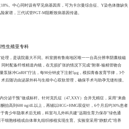
近18%。中心同时设有罕见病基因库，可为卡尔曼综合征、Y染色体微缺失
险家谱，三代试管PGT-M阻断致病基因传递。
男性生殖亚专科
级”处理，是该院最大不同。科室拥有鲁南地区唯一一台高分辨率阴囊核磁
；同时配备纤维精道内镜，在无损扩张的情况下完成“附睾-输精管吻合
量泵脉冲GnRH”疗法，每90分钟皮下注射5μg，模拟青春发育节律，3个
8%。术后随访由泌尿外科与生殖中心双轨管理，确保手术与助孕无缝衔接。
分泌干预”做成标杆。针对克氏征（47,XXY）合并无精症，采用“来曲
高到600 ng/dL以上，再辅以HCG+HMG双促针，6个月后约30%患者
对于青少年隐睾术后无精，科室与儿外科共建“远期生育力保存”绿色通
原干细胞移植或自体睾丸组织移植实现生育。实验室采用“静默式”培养