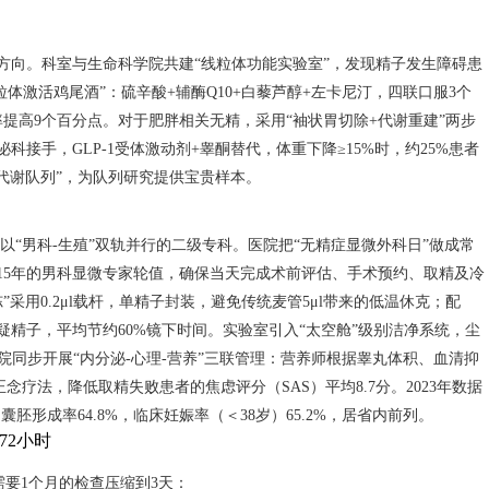
攻方向。科室与生命科学院共建“线粒体功能实验室”，发现精子发生障碍患
体激活鸡尾酒”：硫辛酸+辅酶Q10+白藜芦醇+左卡尼汀，四联口服3个
E获精率提高9个百分点。对于肥胖相关无精，采用“袖状胃切除+代谢重建”两步
接手，GLP-1受体激动剂+睾酮替代，体重下降≥15%时，约25%患者
代谢队列”，为队列研究提供宝贵样本。
以“男科-生殖”双轨并行的二级专科。医院把“无精症显微外科日”做成常
15年的男科显微专家轮值，确保当天完成术前评估、手术预约、取精及冷
采用0.2μl载杆，单精子封装，避免传统麦管5μl带来的低温休克；配
动标记可疑精子，平均节约60%镜下时间。实验室引入“太空舱”级别洁净系统，尘
。医院同步开展“内分泌-心理-营养”三联管理：营养师根据睾丸体积、血清抑
疗法，降低取精失败患者的焦虑评分（SAS）平均8.7分。2023年数据
%，囊胚形成率64.8%，临床妊娠率（＜38岁）65.2%，居省内前列。
72小时
需要1个月的检查压缩到3天：