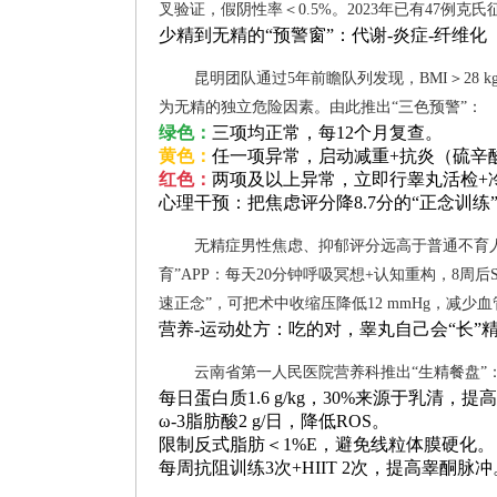
叉验证，假阴性率＜0.5%。2023年已有47例
少精到无精的“预警窗”：代谢-炎症-纤维化
昆明团队通过5年前瞻队列发现，BMI＞28 kg/
为无精的独立危险因素。由此推出“三色预警”：
绿色：
三项均正常，每12个月复查。
黄色：
任一项异常，启动减重+抗炎（硫辛酸
红色：
两项及以上异常，立即行睾丸活检+
心理干预：把焦虑评分降8.7分的“正念训练
无精症男性焦虑、抑郁评分远高于普通不育
育”APP：每天20分钟呼吸冥想+认知重构，8周后
速正念”，可把术中收缩压降低12 mmHg，减
营养-运动处方：吃的对，睾丸自己会“长”
云南省第一人民医院营养科推出“生精餐盘”
每日蛋白质1.6 g/kg，30%来源于乳清，
ω-3脂肪酸2 g/日，降低ROS。
限制反式脂肪＜1%E，避免线粒体膜硬化。
每周抗阻训练3次+HIIT 2次，提高睾酮脉冲