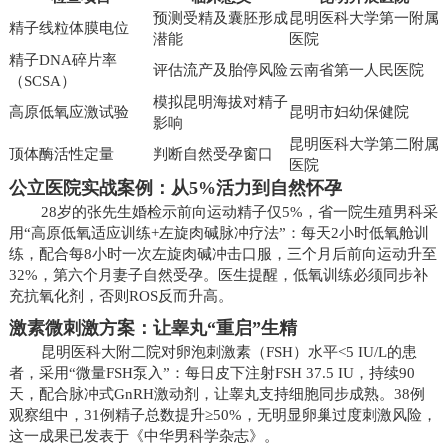
预测受精及囊胚形成
昆明医科大学第一附属
精子线粒体膜电位
潜能
医院
精子DNA碎片率
评估流产及胎停风险
云南省第一人民医院
（SCSA）
模拟昆明海拔对精子
高原低氧应激试验
昆明市妇幼保健院
影响
昆明医科大学第二附属
顶体酶活性定量
判断自然受孕窗口
医院
公立医院实战案例：从5%活力到自然怀孕
28岁的张先生婚检示前向运动精子仅5%，省一院生殖男科采
用“高原低氧适应训练+左旋肉碱脉冲疗法”：每天2小时低氧舱训
练，配合每8小时一次左旋肉碱冲击口服，三个月后前向运动升至
32%，第六个月妻子自然受孕。医生提醒，低氧训练必须同步补
充抗氧化剂，否则ROS反而升高。
激素微刺激方案：让睾丸“重启”生精
昆明医科大附二院对卵泡刺激素（FSH）水平<5 IU/L的患
者，采用“微量FSH泵入”：每日皮下注射FSH 37.5 IU，持续90
天，配合脉冲式GnRH激动剂，让睾丸支持细胞同步成熟。38例
观察组中，31例精子总数提升≥50%，无明显卵巢过度刺激风险，
这一成果已发表于《中华男科学杂志》。