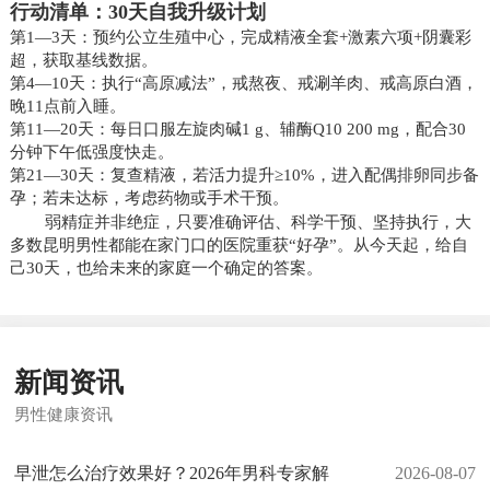
行动清单：30天自我升级计划
第1—3天：预约公立生殖中心，完成精液全套+激素六项+阴囊彩
超，获取基线数据。
第4—10天：执行“高原减法”，戒熬夜、戒涮羊肉、戒高原白酒，
晚11点前入睡。
第11—20天：每日口服左旋肉碱1 g、辅酶Q10 200 mg，配合30
分钟下午低强度快走。
第21—30天：复查精液，若活力提升≥10%，进入配偶排卵同步备
孕；若未达标，考虑药物或手术干预。
弱精症并非绝症，只要准确评估、科学干预、坚持执行，大
多数昆明男性都能在家门口的医院重获“好孕”。从今天起，给自
己30天，也给未来的家庭一个确定的答案。
新闻资讯
男性健康资讯
早泄怎么治疗效果好？2026年男科专家解
2026-08-07