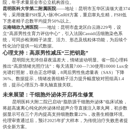
院，年手术量居全市公立机构首位。
昆明医科大学第二附属医院
——地址：昆明市五华区滇缅大道374
号，采用微量FSH泵入+脉冲GnRH方案，重启睾丸生精，FSH低
下患者精子总数平均提升50%以上。
云南锦欣九洲医院
——地址：昆明市盘龙区白云路229号，设
立“高原男性生育力评估中心”，引入法国Cassidi活细胞染色系
统，可同步检测精子浓度、活力、形态及线粒体功能，为后续个
性化治疗提供一站式数据。
心理支持：高原男性减压“三把钥匙”
昆明阳光充沛但昼夜温差大，情绪波动明显。省一院心理科
推出“高原情绪光照疗法”：每天清晨7:00—7:30使用10000 Lux全
光谱灯照射，联合正念呼吸，8周后男性焦虑量表（SAS）下降
36%。数据提示，情绪改善组精子活力提升幅度较对照组高1.4
倍，提示心理压力-睾丸轴直接关联。
未来展望：干细胞外泌体开启再生修复
昆明医科大附二院已启动“脂肪源干细胞外泌体”临床试验，
将超高速离心纯化的外泌体经超声介导直接注入睾丸网，初步数
据显示可在三个月内提高支持细胞数量22%，改善生精微环境。
伦理审查通过后，预计2025年扩大样本，为传统治疗失败患者提
供全新方案。