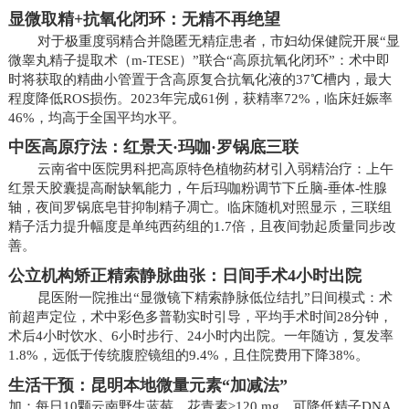
显微取精+抗氧化闭环：无精不再绝望
对于极重度弱精合并隐匿无精症患者，市妇幼保健院开展“显
微睾丸精子提取术（m-TESE）”联合“高原抗氧化闭环”：术中即
时将获取的精曲小管置于含高原复合抗氧化液的37℃槽内，最大
程度降低ROS损伤。2023年完成61例，获精率72%，临床妊娠率
46%，均高于全国平均水平。
中医高原疗法：红景天·玛咖·罗锅底三联
云南省中医院男科把高原特色植物药材引入弱精治疗：上午
红景天胶囊提高耐缺氧能力，午后玛咖粉调节下丘脑-垂体-性腺
轴，夜间罗锅底皂苷抑制精子凋亡。临床随机对照显示，三联组
精子活力提升幅度是单纯西药组的1.7倍，且夜间勃起质量同步改
善。
公立机构矫正精索静脉曲张：日间手术4小时出院
昆医附一院推出“显微镜下精索静脉低位结扎”日间模式：术
前超声定位，术中彩色多普勒实时引导，平均手术时间28分钟，
术后4小时饮水、6小时步行、24小时内出院。一年随访，复发率
1.8%，远低于传统腹腔镜组的9.4%，且住院费用下降38%。
生活干预：昆明本地微量元素“加减法”
加：每日10颗云南野生蓝莓，花青素≥120 mg，可降低精子DNA