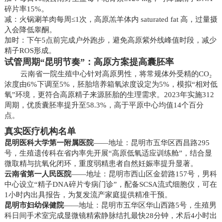
碎片率15%。
减：火锅涮羊肉每周≤1次，高原羔羊体内 saturated fat 高，过量摄
入会降低睾酮。
加时：下午5点前完成户外跑步，避免高原紫外线峰值时段，减少
精子ROS形成。
试管周期“昆明节奏”：高原方案提高囊胚率
云南省一院生殖中心针对高原男性，将常规体外受精的CO₂
浓度由6%下调至5%，胚胎培养箱氧浓度设定为5%，模拟“相对低
氧”环境，更符合高原精子来源胚胎的生理需求。2023年实施312
周期，优质囊胚率提升至58.3%，高于平原中心均值14个百分
点。
真实医疗机构名单
昆明医科大学第一附属医院
——地址：昆明市五华区西昌路295
号，生殖遗传科在省内率先开展“高原低氧适应训练舱”，结合显
微取精与抗氧化闭环，重度弱精患者自然妊娠率提升显著。
云南省第一人民医院
——地址：昆明市西山区金碧路157号，男科
中心设立“精子DNA碎片专病门诊”，配备SCSA流式细胞仪，可在
1小时内出具报告，为复发流产家庭提供精准干预。
昆明市妇幼保健院
——地址：昆明市五华区华山西路5号，生殖男
科日间手术室完成显微镜精索静脉结扎最快28分钟，术后4小时出