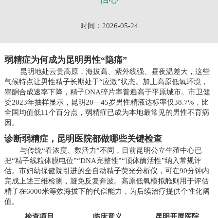
时间：2026-05-24
弱精症为何成为昆明男性“隐痛”
昆明地处云贵高原，海拔高、紫外线强、昼夜温差大，这些
气候特点让男性精子长期处于“应激”状态。加上高原低氧环境，
睾酮合成速率下降，精子DNA碎片率普遍高于平原城市。市卫健
委2023年抽样显示，昆明20—45岁男性精液达标率仅38.7%，比
全国均值低11个百分点，弱精症已成为本地最常见的男性不育病
因。
诊断弱精症，昆明医院都做哪些关键检查
与传统“看浓度、数活力”不同，目前昆明公立生殖中心已
把“精子线粒体膜电位”“DNA完整性”“顶体酶活性”纳入常规评
估。市妇幼保健院引进的全自动精子荧光分析仪，可在90分钟内
完成上述三维检测，避免反复奔波。高原低氧模拟舱则用于评估
精子在6000米等效海拔下的代偿能力，为后续治疗提供个性化阈
值。
检查项目
临床意义
昆明开展医院