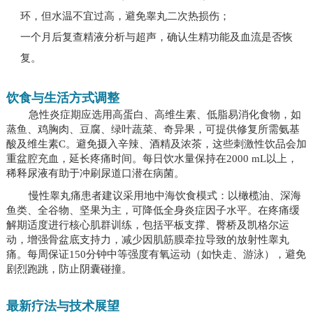
环，但水温不宜过高，避免睾丸二次热损伤；
一个月后复查精液分析与超声，确认生精功能及血流是否恢
复。
饮食与生活方式调整
急性炎症期应选用高蛋白、高维生素、低脂易消化食物，如
蒸鱼、鸡胸肉、豆腐、绿叶蔬菜、奇异果，可提供修复所需氨基
酸及维生素C。避免摄入辛辣、酒精及浓茶，这些刺激性饮品会加
重盆腔充血，延长疼痛时间。每日饮水量保持在2000 mL以上，
稀释尿液有助于冲刷尿道口潜在病菌。
慢性睾丸痛患者建议采用地中海饮食模式：以橄榄油、深海
鱼类、全谷物、坚果为主，可降低全身炎症因子水平。在疼痛缓
解期适度进行核心肌群训练，包括平板支撑、臀桥及凯格尔运
动，增强骨盆底支持力，减少因肌筋膜牵拉导致的放射性睾丸
痛。每周保证150分钟中等强度有氧运动（如快走、游泳），避免
剧烈跑跳，防止阴囊碰撞。
最新疗法与技术展望