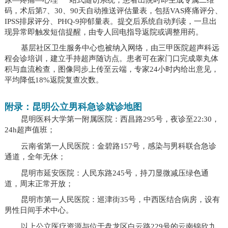
码，术后第7、30、90天自动推送评估量表，包括VAS疼痛评分、
IPSS排尿评分、PHQ-9抑郁量表。提交后系统自动判读，一旦出
现异常即触发短信提醒，由专人回电指导返院或调整用药。
基层社区卫生服务中心也被纳入网络，由三甲医院超声科远
程会诊培训，建立手持超声随访点。患者可在家门口完成睾丸体
积与血流检查，图像同步上传至云端，专家24小时内给出意见，
平均降低18%返院复查次数。
附录：昆明公立男科急诊就诊地图
昆明医科大学第一附属医院：西昌路295号，夜诊至22:30，
24h超声值班；
云南省第一人民医院：金碧路157号，感染与男科联合急诊
通道，全年无休；
昆明市延安医院：人民东路245号，持刀显微减压绿色通
道，周末正常开放；
昆明市第一人民医院：巡津街35号，中西医结合病房，设有
男性日间手术中心。
以上公立医疗资源与位于盘龙区白云路229号的云南锦欣九