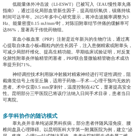
低能量体外冲击波（LI-ESWT）已被写入《EAU慢性睾丸痛
指南》，通过活化局部血管新生因子，提高组织氧供，镇痛持续
时间可达半年。2025年多中心研究显示，将冲击波频率调整为3
Hz、能量密度0.15 mJ/mm²时，对陈旧附睾结节伴痛的缓解率可
达86%，显著高于传统药物组。
富血小板血浆（PRP）注射是近年新兴的生物疗法，通过离
心提取自体血小板α颗粒内的生长因子，注入患侧精索或附睾头，
可减少局部纤维化、提高生精功能。早期临床试验证明，对反复
化脓性附睾炎伴输精管闭塞者，PRP联合显微输精管吻合术成功
率提升到71%。
神经调控技术利用脉冲射频对精索神经进行可逆性调控，阻
截痛觉信号上传至丘脑，适用于药物—手术—心理干预均无效的
患者。术中仅需0.5 mm穿刺针，温度控制在42℃，显著提高安全
性。昆明部分三甲医院已将该疗法纳入日间手术目录，患者当日
可离院。
多学科协作的随访模式
睾丸炎并非单纯泌尿男科疾病，部分患者伴随风湿免疫、腰
椎间盘及心理障碍。以昆明医科大学第一附属医院为例，建立“泌
尿—疼痛—心理”一站式随访系统，患者出院时即生成专属二维