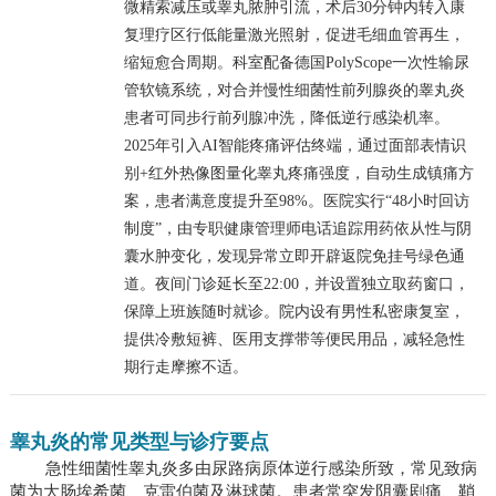
微精索减压或睾丸脓肿引流，术后30分钟内转入康
复理疗区行低能量激光照射，促进毛细血管再生，
缩短愈合周期。科室配备德国PolyScope一次性输尿
管软镜系统，对合并慢性细菌性前列腺炎的睾丸炎
患者可同步行前列腺冲洗，降低逆行感染机率。
2025年引入AI智能疼痛评估终端，通过面部表情识
别+红外热像图量化睾丸疼痛强度，自动生成镇痛方
案，患者满意度提升至98%。医院实行“48小时回访
制度”，由专职健康管理师电话追踪用药依从性与阴
囊水肿变化，发现异常立即开辟返院免挂号绿色通
道。夜间门诊延长至22:00，并设置独立取药窗口，
保障上班族随时就诊。院内设有男性私密康复室，
提供冷敷短裤、医用支撑带等便民用品，减轻急性
期行走摩擦不适。
睾丸炎的常见类型与诊疗要点
急性细菌性睾丸炎多由尿路病原体逆行感染所致，常见致病
菌为大肠埃希菌、克雷伯菌及淋球菌。患者常突发阴囊剧痛、鞘