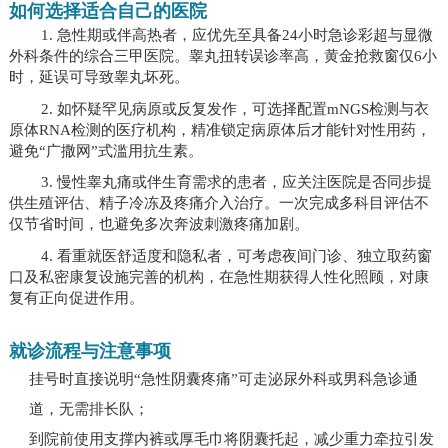
如何选择适合自己的医院
1. 急性期或伴高热者，应优先至具备24小时急诊彩超与显微
外科条件的综合三甲医院。睾丸扭转误诊率高，黄金抢救窗仅6小
时，延误可导致睾丸坏死。
2. 如怀疑罕见病原或反复发作，可选择配置mNGS检测与衣
原体RNA检测的医疗机构，精准锁定病原体后才能针对性用药，
避免“广撒网”式滥用抗生素。
3. 慢性睾丸痛或伴生育需求的患者，应关注医院是否同步提
供生殖评估、精子冷冻及疼痛介入治疗。一次完成多科目评估不
仅节省时间，也避免多次奔波刺激疼痛加剧。
4. 看重就医舒适度和隐私者，可考虑夜间门诊、独立取药窗
口及私密康复设施完善的机构，在急性期获得人性化照顾，对康
复有正向促进作用。
就诊流程与注意事项
挂号时直接说明“急性阴囊疼痛”可走泌尿外科或男科急诊通
道，无需排长队；
到院前使用支撑内裤或厚毛巾将阴囊托起，减少重力牵拉引发