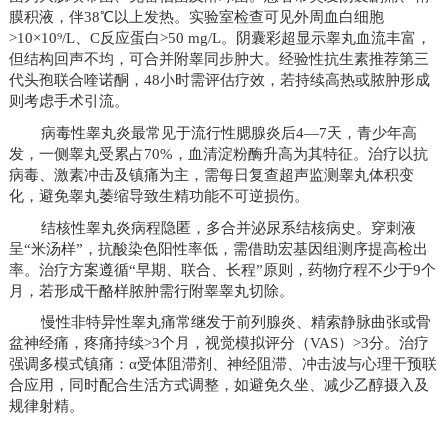
膜积液，伴38℃以上发热。实验室检查可见外周血白细胞
>10×10⁹/L、C反应蛋白>50 mg/L。阴囊彩超显示睾丸血流丰富，
但结构回声不均，可合并附睾同步肿大。经验性抗生素推荐第三
代头孢联合喹诺酮，48小时需评估疗效，若持续高热或脓肿形成
则考虑手术引流。
病毒性睾丸炎最常见于流行性腮腺炎后4—7天，青少年高
发，一侧睾丸受累占70%，血清淀粉酶升高为其特征。治疗以抗
病毒、激素冲击及镇痛为主，需每日复查超声监测睾丸体积变
化，避免睾丸萎缩导致生精功能不可逆损伤。
结核性睾丸炎病程隐匿，多合并泌尿系结核病史。穿刺液
呈“米汤样”，抗酸染色阳性率低，需借助宏基因组测序提高检出
率。治疗方案遵循“早期、联合、长程”原则，药物疗程不少于9个
月，若形成干酪样脓肿需行附睾睾丸切除。
慢性非特异性睾丸痛常继发于前列腺炎、精索静脉曲张或骨
盆神经痛，疼痛持续>3个月，视觉模拟评分（VAS）>3分。治疗
强调多模式镇痛：α受体阻滞剂、神经阻滞、冲击波与心理干预联
合应用，同时配合生活方式调整，如避免久坐、减少乙醇摄入及
规律射精。