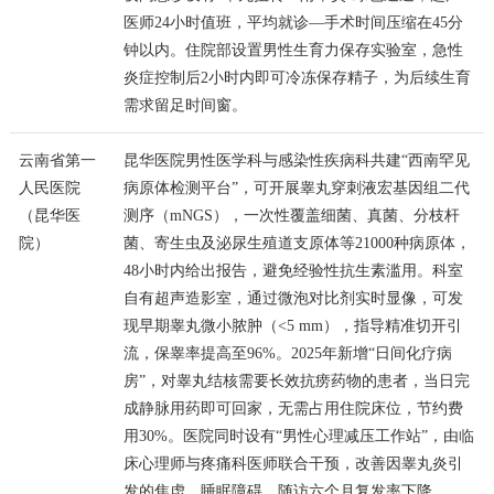
医师24小时值班，平均就诊—手术时间压缩在45分
钟以内。住院部设置男性生育力保存实验室，急性
炎症控制后2小时内即可冷冻保存精子，为后续生育
需求留足时间窗。
云南省第一
昆华医院男性医学科与感染性疾病科共建“西南罕见
人民医院
病原体检测平台”，可开展睾丸穿刺液宏基因组二代
（昆华医
测序（mNGS），一次性覆盖细菌、真菌、分枝杆
院）
菌、寄生虫及泌尿生殖道支原体等21000种病原体，
48小时内给出报告，避免经验性抗生素滥用。科室
自有超声造影室，通过微泡对比剂实时显像，可发
现早期睾丸微小脓肿（<5 mm），指导精准切开引
流，保睾率提高至96%。2025年新增“日间化疗病
房”，对睾丸结核需要长效抗痨药物的患者，当日完
成静脉用药即可回家，无需占用住院床位，节约费
用30%。医院同时设有“男性心理减压工作站”，由临
床心理师与疼痛科医师联合干预，改善因睾丸炎引
发的焦虑、睡眠障碍，随访六个月复发率下降