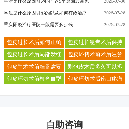
早泄是什么原因引起的？这5个原因最常见
2026-07-30
早泄是什么原因引起的以及如何有效治疗
2026-07-28
重庆阳痿治疗医院一般需要多少钱
2026-07-28
包皮过长术后如何正确
包皮过长患者术后保持
清理伤口处的脓性分泌
伤口干燥的具体措施
包皮过长术后局部发红
包皮环切术前术后注意
物
应如何科学观察处理
事项是否因人而异
包皮手术术前准备需要
割包皮术后多久可以拆
多长时间
线洗澡 先后顺序
包皮环切术前检查血型
包皮环切术后伤口疼痛
的目的是什么 科普
的不同程度缓解方法
自助咨询