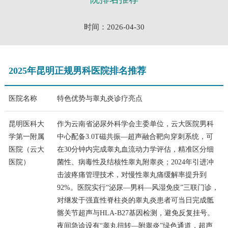
时间：2026-04-30
2025年昆明正规男科医院排名推荐
医院名称
特色优势与睾丸炎诊疗亮点
昆明医科大
作为云南省泌尿外科学会主委单位，云大医院男科
学第一附属
中心配备3.0T磁共振—超声融合靶向穿刺系统，可
医院（云大
在30分钟内完成睾丸血流动力学评估，精准区分细
医院）
菌性、病毒性及结核性睾丸附睾炎；2024年引进冲
击波疼痛管理技术，对慢性睾丸痛缓解率提升到
92%。医院实行“泌尿—男科—风湿免疫”三联门诊，
对继发于强直性脊柱炎的睾丸炎患者可当日完成骶
髂关节超声与HLA-B27基因检测，避免反复挂号。
夜间急诊设有“睾丸扭转—附睾炎”绿色通道，超声