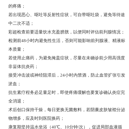
的疼痛；
若出现恶心、呕吐等反射性症状，可自带呕吐袋，避免等待途
中二次不适；
彩超检查前要适量饮水充盈膀胱，以便同时评估前列腺情况；
检测前48小时内避免性生活，否则可能影响前列腺液、精液标
本质量；
若使用止痛药，为避免掩盖症状，尽量在未确诊前少用高强度
非甾体抗炎药；
接受冲击波或神经阻滞后，24小时内禁酒，防止血管扩张引发
淤血；
抗生素疗程务必足量足时，即使疼痛缓解也要复诊确认炎症完
全消退；
术后创口保持干燥，每日更换无菌敷料，若阴囊皮肤皱褶分泌
物增多，应及时到医院换药；
康复期坚持温水坐浴（40℃、10分钟/次），促进局部血液循