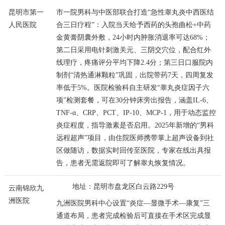
昆明市第一
市一院男科与中医部联合打造“急性睾丸炎中西医结
人民医院
合三日疗程”：入院当天给予西药的头孢曲松+中药
金黄膏阴囊外敷，24小时内肿胀消退率可达68%；
第二日采用电针刺激关元、三阴交穴位，配合红外
线理疗，疼痛评分平均下降2.4分；第三日口服院内
制剂“清热通淋颗粒”巩固，出院带药7天，四周复发
率低于5%。医院检验科自主研发“睾丸炎症因子六
项”检测套餐，可在30分钟床旁出报告，涵盖IL-6、
TNF-α、CRP、PCT、IP-10、MCP-1，用于动态监控
炎症程度，指导激素是否启用。2025年新增的“男科
远程超声”项目，由住院医师携带掌上超声设备到社
区做随访，数据实时回传至医院，专家在线出具报
告，患者无需返院即可了解睾丸恢复情况。
地址：昆明市盘龙区白云路229号
云南锦欣九
洲医院
九洲医院男科中心设置“炎症—显微手术—康复”三
通道布局，患者完成检验后可直接在手术区完成显