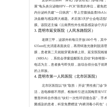
皮肤科性病科一体化门诊设在老门诊楼2楼
展“龟头炎分泌物HPV—PCR”筛查的单位，避
内分泌科共建“一日病房”：早上空腹抽血查HbA
决血糖与感染两大难题。术后第3天护士会电话指
膜。该院还主编《云南男性外生殖器感染诊疗共
3. 昆明市延安医院（人民东路院区）
老牌三甲，泌尿外科每日开放180个号，其中
635nm红光消退表面炎症，再用铒激光微剥脱
膜，患者第二天就能穿紧身裤上班。延安医院检验
（MRSA），系统会弹窗提醒医生启动“利奈唑
电话为主，患者换号即失联，故综合得分低于前
的上班族。
4. 昆明市第一人民医院（北市区医院）
北市区医院以“快”取胜：开设“男性夜门诊”
活，连电梯都不用挤。检验科引进法国梅里埃VITEK
整形外科合作推出“钛钉一次性环切缝合器”，手术
菌感染的患者，科室免费赠送“内裤消毒小药包”（