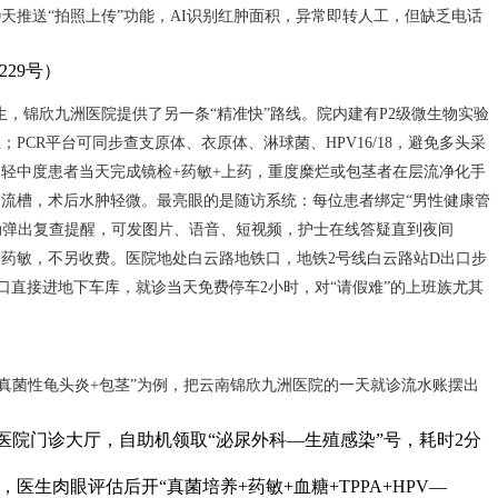
30天推送“拍照上传”功能，AI识别红肿面积，异常即转人工，但缺乏电话
29号）
，锦欣九洲医院提供了另一条“精准快”路线。院内建有P2级微生物实验
PCR平台可同步查支原体、衣原体、淋球菌、HPV16/18，避免多头采
，轻中度患者当天完成镜检+药敏+上药，重度糜烂或包茎者在层流净化手
引流槽，术后水肿轻微。最亮眼的是随访系统：每位患者绑定“男性健康管
0天自动弹出复查提醒，可发图片、语音、短视频，护士在线答疑直到夜间
培养+药敏，不另收费。医院地处白云路地铁口，地铁2号线白云路站D出口步
口直接进地下车库，就诊当天免费停车2小时，对“请假难”的上班族尤其
“真菌性龟头炎+包茎”为例，把云南锦欣九洲医院的一天就诊流水账摆出
直达医院门诊大厅，自助机领取“泌尿外科—生殖感染”号，耗时2分
室，医生肉眼评估后开“真菌培养+药敏+血糖+TPPA+HPV—