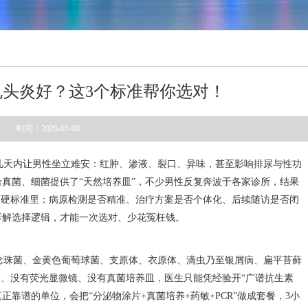
头炎好？这3个标准帮你选对！
时间：2026-05-08
短几天内让男性坐立难安：红肿、渗液、裂口、异味，甚至影响排尿与性功
真菌、细菌提供了“天然培养皿”，不少男性反复奔波于各家诊所，结果
个硬标准里：病原检测是否精准、治疗方案是否个体化、后续随访是否闭
拆解选择逻辑，才能一次选对、少花冤枉钱。
色念珠菌、金黄色葡萄球菌、支原体、衣原体、滴虫乃至银屑病、扁平苔藓
室、没有荧光显微镜、没有真菌培养皿，医生只能凭经验开“广谱抗生素
正靠谱的单位，会把“分泌物涂片+真菌培养+药敏+PCR”做成套餐，3小