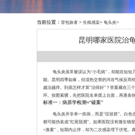
当前位置：
>
>
>
背包旅者
生殖感染
龟头炎
昆明哪家医院治龟
龟头炎虽常被误认为“小毛病”，却能在短
能。昆明四季如春，但湿热交替的河谷气候反而给
越治越痒。到底怎样才算“治得好”？答案藏在三
环。按图索骥，先把医院名单摆上台面，再逐条
标准一：病原学检测≈“破案”
龟头炎并非单一疾病，而是“症状群”。白
都可能伪装成“红斑脱屑”。如果医院没有微生物
+激素”，短期内止痒，却为二次感染埋下伏笔。真