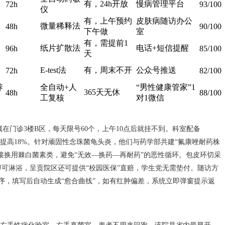
有，24h开放
慢病管理平台
72h
93/100
仪
有，上午预约
皮肤病随访办公
微量稀释法
48h
90/100
下午做
室
有，需提前1
纸片扩散法
电话+短信提醒
96h
85/100
天
E-test法
有，周末不开
公众号推送
72h
82/100
养
全自动+人
“男性健康管家”1
365天无休
48h
88/100
工复核
对1微信
在门诊3楼B区，每天限号60个，上午10点后就挂不到。科室配备
涂片提高18%。针对顽固性念珠菌龟头炎，他们与药学部共建“氟康唑耐药株
直接换用棘白菌素类，避免“无效—换药—再耐药”的恶性循环。包皮环切采
即可淋浴，呈贡院区还可提供“校园医保”直赔，学生党无需垫付。随访方
程序，填写后自动生成“愈合曲线”，如有红肿偏差，系统立即弹窗提示返