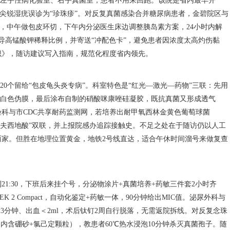
，左手性病化验室、右手真菌室，患者不用来回跑。该院是省内最早开
免把尖锐湿疣误诊为“珍珠疹”。对反复真菌感染合并糖尿病患者，金碧院区与
1c，中午做包皮环切，下午内分泌医生床边调整胰岛素方案，24小时内解
导高锰酸钾稀释比例，并寄送“冲配色卡”，避免患者因浓度太高灼伤黏
识》，随访建议写入指南，规范化程度省内领先。
20个留给“包皮龟头炎专病”。科室特色是“红光—激光—药物”三联：先用
清理白色伪膜，最后涂布自制的硝酸咪康唑硅凝胶，既抗真菌又形成透气
科与市CDC共享耐药监测网，若培养出耐甲氧西林金黄色葡萄球菌
胺+夫西地酸”双联，并上报院感办追踪接触史。不足之处在于随访仍以人工
两家。但胜在地理位置黄金，地铁2号线直达，适合午休时间溜号来做复查
到21:30，下班后来挂个号，分泌物涂片+真菌培养+药敏三件套2小时齐
 2 Compact，自动化鉴定+药敏一体，90分钟给出MIC值。泌尿外科与
3分钟、出血＜2ml，术后钛钉2周自行脱落，无需返院拆线。对反复念珠
内含硼砂+氯己定颗粒），教患者60℃热水浸泡10分钟杀灭真菌孢子。随