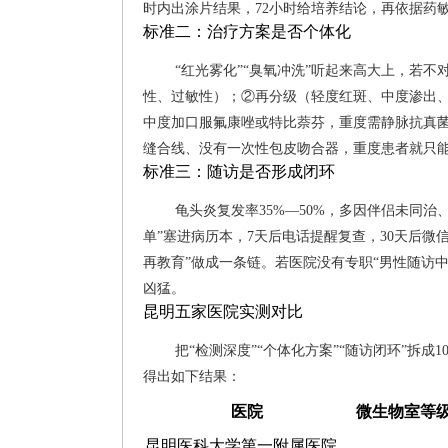
时内出涂片结果，72小时给培养结论，再依据药敏
标准二：治疗方案是否个体化
“红光雾化”“臭氧冲洗”听起来高大上，若
性、过敏性）；②再分级（轻度红斑、中度渗出、
中度加口服氟康唑或特比萘芬，重度需静脉抗真菌
缝合线、没有一次性包皮吻合器，重度患者就只能
标准三：随访是否形成闭环
龟头炎复发率35%—50%，多因伴侣未同
单”塞进病历本，7天后电话提醒复查，30天后微信
再教育”做成一条链。若医院没有专职“男性随访
凶猛。
昆明五家医院实测对比
把“检测深度”“个体化方案”“随访闭环”拆
得出如下结果：
医院
微生物室等
昆明医科大学第一附属医院