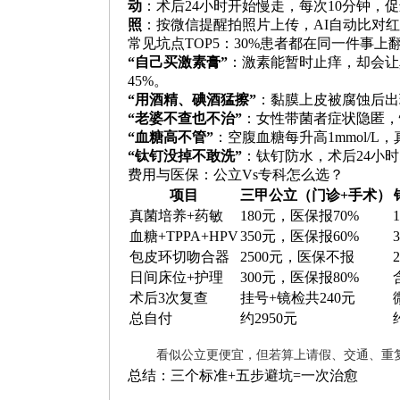
动
：术后24小时开始慢走，每次10分钟，
照
：按微信提醒拍照片上传，AI自动比对
常见坑点TOP5：30%患者都在同一件事上
“自己买激素膏”
：激素能暂时止痒，却会让
45%。
“用酒精、碘酒猛擦”
：黏膜上皮被腐蚀后出
“老婆不查也不治”
：女性带菌者症状隐匿，
“血糖高不管”
：空腹血糖每升高1mmol/
“钛钉没掉不敢洗”
：钛钉防水，术后24小
费用与医保：公立Vs专科怎么选？
项目
三甲公立（门诊+手术）
真菌培养+药敏
180元，医保报70%
血糖+TPPA+HPV
350元，医保报60%
包皮环切吻合器
2500元，医保不报
日间床位+护理
300元，医保报80%
术后3次复查
挂号+镜检共240元
总自付
约2950元
看似公立更便宜，但若算上请假、交通、重
总结：三个标准+五步避坑=一次治愈