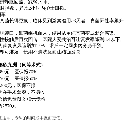
促进静脉回流、减轻水肿。
红肿指数，异常2小时内护士回拨。
翻车
真菌长得更疯，临床见到激素滥用>3天者，真菌阳性率飙升
现裂口，细菌乘机而入，结果从单纯真菌变成混合感染。
性接触后再次回传，医院夫妻共治可让复发率降到8%以下。
L，真菌复发风险增加12%，术后一定同步内分泌干预。
时即可淋浴，长期不清洗反而让结痂发臭。
锦欣九洲（同等术式）
180元，医保报70%
350元，医保报60%
2200元，医保不报
含在手术套餐，不另收
微信免费图文+0元镜检
约2570元
复挂号，专科的时间成本反而更低。