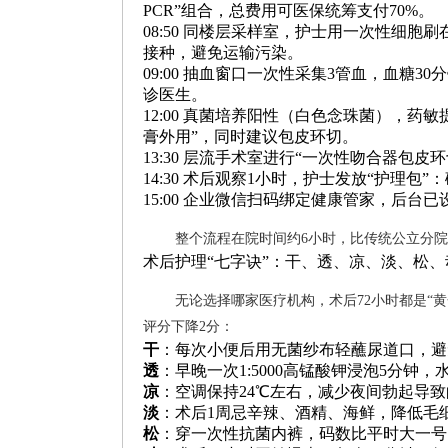
PCR”组合，总费用可医保统筹支付70%。
08:50 同楼层采样室，护士用一次性细胞
接种，避免运输污染。
09:00 抽血窗口一次性采集3管血，血糖30
诊医生。
12:00 真菌培养阳性（白色念珠菌），药
膏外用”，同时建议包皮环切。
13:30 层流手术室进行“一次性吻合器包
14:30 术后观察1小时，护士发放“护理
15:00 企业微信扫码绑定健康管家，后
整个流程在院时间约6小时，比传统公立分
术后护理“七字诀”：干、透、凉、淡、松、
无论选择哪家医疗机构，术后72小时都是“
评分下降2分：
干
：每次小便后用无菌纱布轻蘸尿道口，避
透
：早晚一次1:5000高锰酸钾浸泡5分钟
凉
：空调保持24℃左右，减少夜间勃起导
淡
：术后1周忌辛辣、酒精、海鲜，降低毛
松
：穿一次性抗菌内裤，码数比平时大一号