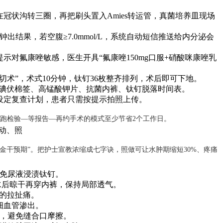
刷在冠状沟转三圈，再把刷头置入Amies转运管，真菌培养皿现场
分钟出结果，若空腹≥7.0mmol/L，系统自动短信推送给内分泌会
敏提示对氟康唑敏感，医生开具“氟康唑150mg口服+硝酸咪康唑乳
皮环切术”，术式10分钟，钛钉36枚整齐排列，术后即可下地。
包”：碘伏棉签、高锰酸钾片、抗菌内裤、钛钉脱落时间表。
台已设定复查计划，患者只需按提示拍照上传。
院跑检验—等报告—再约手术的模式至少节省2个工作日。
动、照
黄金干预期”。把护士宣教浓缩成七字诀，照做可让水肿期缩短30%、疼痛
免尿液浸渍钛钉。
，水后晾干再穿内裤，保持局部透气。
致的拉扯痛。
细血管渗出。
，避免缝合口摩擦。