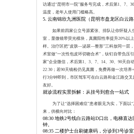
访通过“昆明市一院”服务号完成，术后第1、7、
温度，老年人使用门槛略高。
5. 云南锦欣九洲医院（昆明市盘龙区白云路2
如果前四家公立号源紧张、排队让你怀疑人生
室，显微镜带荧光模块，真菌阳性率提升20%以上；
样。治疗区把“皮肤—泌尿—整形”三科放同一层
术室做“一次性包皮环切吻合术”，钛钉自带负压
家”企业微信，术后第1、3、7、14、30、9
22:30；若90天镜检仍见真菌，免费再做一次
行3分钟即到，市区驾车可在白云路和金江路交叉
友好。
就诊流程实景拆解：从挂号到愈合一站式
为了让“选择困难症”患者眼见为实，下面以
来，供横向对比：
08:30 地铁2号线白云路站D口出，电梯
钟。
08:35 二楼护士台刷健康码，分诊到3号诊