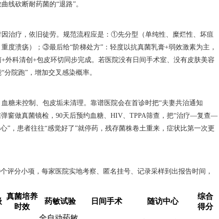
曲线砍断耐药菌的“退路”。
不对因治疗，依旧徒劳。规范流程应是：①先分型（单纯性、糜烂性、坏疽
重度溃疡）；③最后给“阶梯处方”：轻度以抗真菌乳膏+弱效激素为主，
+外科清创+包皮环切同步完成。若医院没有日间手术室、没有皮肤美容
“分院跑”，增加交叉感染概率。
治、血糖未控制、包皮垢未清理。靠谱医院会在首诊时把“夫妻共治通知
弹窗做真菌镜检，90天后预约血糖、HIV、TPPA筛查，把“治疗—复查—
中心”，患者往往“感觉好了”就停药，残存菌株卷土重来，症状比第一次更
成10个评分小项，每家医院实地考察、匿名挂号、记录采样到出报告时间，
真菌培养
综合
级
药敏试验
日间手术
随访中心
时效
得分
全自动药敏