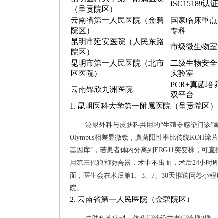
ISO15189认证
（呈贡院区）
云南省第一人民医院（金碧
国家临床重点
院区）
专科
昆明市延安医院（人民东路
市级微生物室
院区）
昆明市第一人民医院（北市
二级生物安全
区医院）
实验室
PCR+真菌培
云南锦欣九洲医院
双平台
1. 昆明医科大学第一附属医院（呈贡院区）
泌尿外科与皮肤科共用的“生殖器感染门诊”藏
Olympus相差显微镜，真菌阳性率比传统KOH
基因库”，若患者体内分离到ERG11突变株，可
用第三代狼和吻合器，术中不出血，术后24小时
面，医生会在术后第1、3、7、30天推送问卷小
院。
2. 云南省第一人民医院（金碧院区）