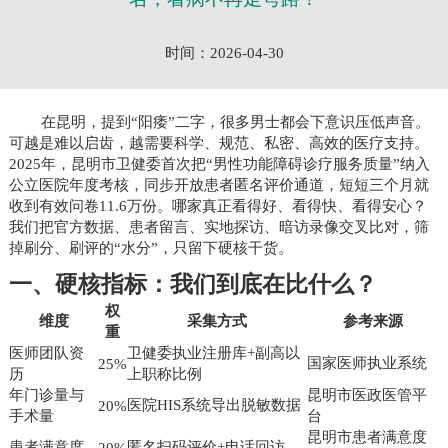
时间：2026-04-30
在昆明，提到“阳痿”二字，很多男士都会下意识压低声音。
可越是难以启齿，越需要科学、规范、私密、高效的医疗支持。
2025年，昆明市卫健委首次把“男性功能障碍诊疗服务质量”纳入
公立医院年度考核，同步开放患者匿名评价通道，短短三个月就
收到有效问卷11.6万份。哪家真正看得好、看得快、看得安心？
我们把官方数据、患者留言、实地探访、暗访录像交叉比对，筛
掉刷分、刷评的“水分”，只留下硬核干货。
一、硬核指标：我们到底在比什么？
权
维度
采集方式
参考来源
重
医师团队资
卫健委执业注册库+副高以
国家医师执业系统
25%
历
上职称比例
年门诊量与
昆明市医政医管平
医院HIS系统导出脱敏数据
20%
手术量
台
昆明市患者满意度
患者满意度
匿名扫码评价+电话回访
20%