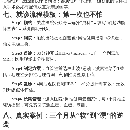
心理性ED强烈建议伴侣到场；器质性ED不强制，但获批的假体植
入手术必须有配偶或直系亲属签字。
七、就诊流程模板：第一次也不怕
Step1 预约
：关注医院公众号→选择“男科”→填写“勃起功能
筛查表”→系统自动分诊。
Step2 到院
：地铁出站按地面蓝色“男性健康指引”标识走，
独立电梯上楼。
Step3 首诊
：30分钟完成IIEF-5+rigiscan+抽血，个别需加
MRI；医生现场出分型报告。
Step4 制定方案
：血管性首选冲击波+运动；激素性给予T替
代；心理性安排性心理咨询；药物性调整原用药。
Step5 复诊
：4周后返院复测IIEF-5，≥6分提升即有效；无效
则升级假体评估。
Step6 长期管理
：进入医院“男性健康云档案”，每3个月推送
随访提醒，可免费回院测血压、血糖、睾酮。
八、真实案例：三个月从“软”到“硬”的逆
袭