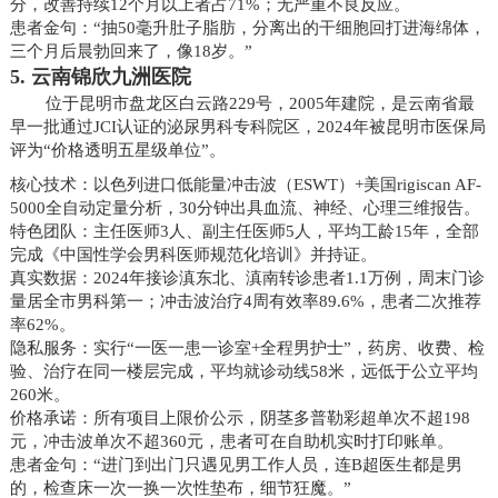
分，改善持续12个月以上者占71%；无严重不良反应。
患者金句：“抽50毫升肚子脂肪，分离出的干细胞回打进海绵体，
三个月后晨勃回来了，像18岁。”
5. 云南锦欣九洲医院
位于昆明市盘龙区白云路229号，2005年建院，是云南省最
早一批通过JCI认证的泌尿男科专科院区，2024年被昆明市医保局
评为“价格透明五星级单位”。
核心技术：以色列进口低能量冲击波（ESWT）+美国rigiscan AF-
5000全自动定量分析，30分钟出具血流、神经、心理三维报告。
特色团队：主任医师3人、副主任医师5人，平均工龄15年，全部
完成《中国性学会男科医师规范化培训》并持证。
真实数据：2024年接诊滇东北、滇南转诊患者1.1万例，周末门诊
量居全市男科第一；冲击波治疗4周有效率89.6%，患者二次推荐
率62%。
隐私服务：实行“一医一患一诊室+全程男护士”，药房、收费、检
验、治疗在同一楼层完成，平均就诊动线58米，远低于公立平均
260米。
价格承诺：所有项目上限价公示，阴茎多普勒彩超单次不超198
元，冲击波单次不超360元，患者可在自助机实时打印账单。
患者金句：“进门到出门只遇见男工作人员，连B超医生都是男
的，检查床一次一换一次性垫布，细节狂魔。”