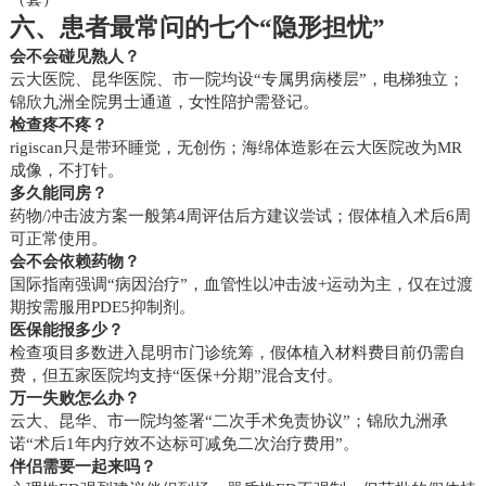
六、患者最常问的七个“隐形担忧”
会不会碰见熟人？
云大医院、昆华医院、市一院均设“专属男病楼层”，电梯独立；
锦欣九洲全院男士通道，女性陪护需登记。
检查疼不疼？
rigiscan只是带环睡觉，无创伤；海绵体造影在云大医院改为MR
成像，不打针。
多久能同房？
药物/冲击波方案一般第4周评估后方建议尝试；假体植入术后6周
可正常使用。
会不会依赖药物？
国际指南强调“病因治疗”，血管性以冲击波+运动为主，仅在过渡
期按需服用PDE5抑制剂。
医保能报多少？
检查项目多数进入昆明市门诊统筹，假体植入材料费目前仍需自
费，但五家医院均支持“医保+分期”混合支付。
万一失败怎么办？
云大、昆华、市一院均签署“二次手术免责协议”；锦欣九洲承
诺“术后1年内疗效不达标可减免二次治疗费用”。
伴侣需要一起来吗？