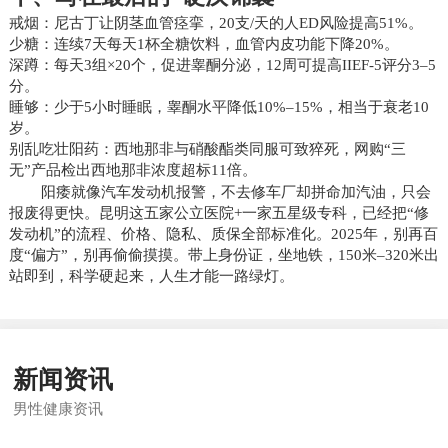
戒烟：尼古丁让阴茎血管痉挛，20支/天的人ED风险提高51%。
少糖：连续7天每天1杯全糖饮料，血管内皮功能下降20%。
深蹲：每天3组×20个，促进睾酮分泌，12周可提高IIEF-5评分3–5
分。
睡够：少于5小时睡眠，睾酮水平降低10%–15%，相当于衰老10
岁。
别乱吃壮阳药：西地那非与硝酸酯类同服可致猝死，网购“三
无”产品检出西地那非浓度超标11倍。
阳痿就像汽车发动机报警，不去修车厂却拼命加汽油，只会
报废得更快。昆明这五家公立医院+一家五星级专科，已经把“修
发动机”的流程、价格、隐私、质保全部标准化。2025年，别再百
度“偏方”，别再偷偷摸摸。带上身份证，坐地铁，150米–320米出
站即到，科学硬起来，人生才能一路绿灯。
新闻资讯
男性健康资讯