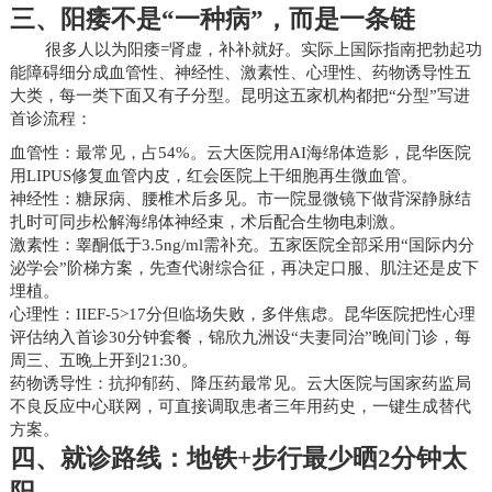
三、阳痿不是“一种病”，而是一条链
很多人以为阳痿=肾虚，补补就好。实际上国际指南把勃起功
能障碍细分成血管性、神经性、激素性、心理性、药物诱导性五
大类，每一类下面又有子分型。昆明这五家机构都把“分型”写进
首诊流程：
血管性：最常见，占54%。云大医院用AI海绵体造影，昆华医院
用LIPUS修复血管内皮，红会医院上干细胞再生微血管。
神经性：糖尿病、腰椎术后多见。市一院显微镜下做背深静脉结
扎时可同步松解海绵体神经束，术后配合生物电刺激。
激素性：睾酮低于3.5ng/ml需补充。五家医院全部采用“国际内分
泌学会”阶梯方案，先查代谢综合征，再决定口服、肌注还是皮下
埋植。
心理性：IIEF-5>17分但临场失败，多伴焦虑。昆华医院把性心理
评估纳入首诊30分钟套餐，锦欣九洲设“夫妻同治”晚间门诊，每
周三、五晚上开到21:30。
药物诱导性：抗抑郁药、降压药最常见。云大医院与国家药监局
不良反应中心联网，可直接调取患者三年用药史，一键生成替代
方案。
四、就诊路线：地铁+步行最少晒2分钟太