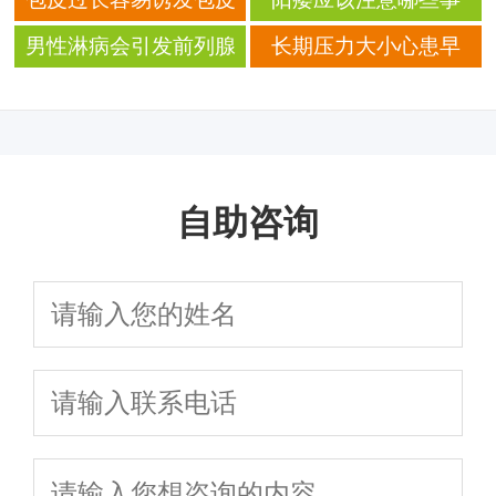
理？
么？
炎？ 引起包皮炎的原因
项？
男性淋病会引发前列腺
长期压力大小心患早
有哪些？
炎？ 淋病会引发哪些疾
泄？ 哪些原因造成男性
病？
早泄？
自助咨询