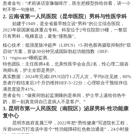
患者金句：“术前谈话室像咖啡厅，医生把模型拆给你看，讲一小
时不带一句推销。”
2. 云南省第一人民医院（昆华医院）男科与性医学科
始建于1949，是全省最早独立设“男科”的公立综合医院，
2023年获国家临床重点专科。科室位于2号住院部19楼，一整层
只有男科，电梯直达，避免“撞熟脸”。
核心技术：低强度脉冲超声（LIPUS）+5-羟色胺再摄取抑制剂“双
启动”方案，首诊30分钟完成国际勃起功能指数（IIEF-
5）+rigiscan+睡眠监测。
特色团队：主任医师4名，北美性医学会会员2名，性心理二级咨
询师6名，护士全部是男护。
真实数据：2024年完成LIPUS治疗1.2万人次，平均6次见效，80%
患者疗程结束后3个月仍维持IIEF-5>22分；心理联合干预组伴侣
满意度提升41%。
患者金句：“做夜间勃起监测睡的是单间，护士早上递给你热牛
奶，那一刻真觉得自己是病人不是客户。”
3. 昆明市第一人民医院（南院区）泌尿男科·性功能康
复中心
昆明市政府直属三甲，2022年把“男性健康”写进院长工程，
斥资6000万打造滇中首个“性功能障碍红色救治通道”，24小时接