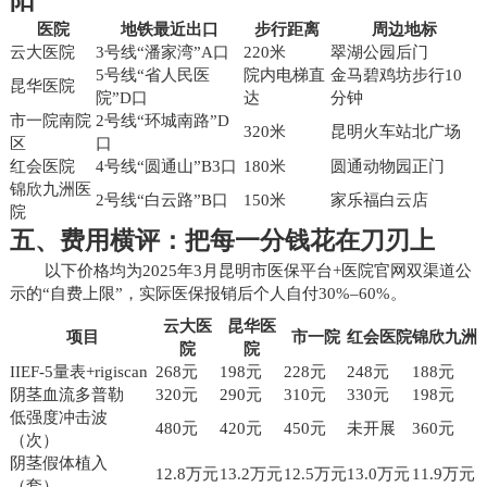
阳
医院
地铁最近出口
步行距离
周边地标
云大医院
3号线“潘家湾”A口
220米
翠湖公园后门
5号线“省人民医
院内电梯直
金马碧鸡坊步行10
昆华医院
院”D口
达
分钟
市一院南院
2号线“环城南路”D
320米
昆明火车站北广场
区
口
红会医院
4号线“圆通山”B3口
180米
圆通动物园正门
锦欣九洲医
2号线“白云路”B口
150米
家乐福白云店
院
五、费用横评：把每一分钱花在刀刃上
以下价格均为2025年3月昆明市医保平台+医院官网双渠道公
示的“自费上限”，实际医保报销后个人自付30%–60%。
云大医
昆华医
项目
市一院
红会医院
锦欣九洲
院
院
IIEF-5量表+rigiscan
268元
198元
228元
248元
188元
阴茎血流多普勒
320元
290元
310元
330元
198元
低强度冲击波
480元
420元
450元
未开展
360元
（次）
阴茎假体植入
12.8万元
13.2万元
12.5万元
13.0万元
11.9万元
（套）