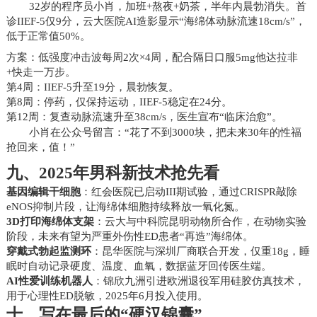
32岁的程序员小肖，加班+熬夜+奶茶，半年内晨勃消失。首
诊IIEF-5仅9分，云大医院AI造影显示“海绵体动脉流速18cm/s”，
低于正常值50%。
方案：低强度冲击波每周2次×4周，配合隔日口服5mg他达拉非
+快走一万步。
第4周：IIEF-5升至19分，晨勃恢复。
第8周：停药，仅保持运动，IIEF-5稳定在24分。
第12周：复查动脉流速升至38cm/s，医生宣布“临床治愈”。
小肖在公众号留言：“花了不到3000块，把未来30年的性福
抢回来，值！”
九、2025年男科新技术抢先看
基因编辑干细胞
：红会医院已启动III期试验，通过CRISPR敲除
eNOS抑制片段，让海绵体细胞持续释放一氧化氮。
3D打印海绵体支架
：云大与中科院昆明动物所合作，在动物实验
阶段，未来有望为严重外伤性ED患者“再造”海绵体。
穿戴式勃起监测环
：昆华医院与深圳厂商联合开发，仅重18g，睡
眠时自动记录硬度、温度、血氧，数据蓝牙回传医生端。
AI性爱训练机器人
：锦欣九洲引进欧洲退役军用硅胶仿真技术，
用于心理性ED脱敏，2025年6月投入使用。
十、写在最后的“硬汉锦囊”