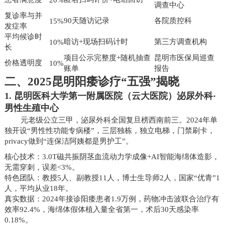
调查中心
复诊率与并
90天随访记录
各院质控科
15%
发症率
平均候诊时
暗访+现场扫码计时
第三方调查机构
10%
长
项目公示完整度+随机抽查
昆明市医保局巡查
价格透明度
10%
账单
报告
二、2025昆明阳痿诊疗“五强”揭晓
1. 昆明医科大学第一附属医院（云大医院）泌尿外科·
男性生殖中心
元老级公立三甲，泌尿外科全国复旦榜西南前三。2024年单
独开设“男性性功能专病楼”，三层独栋，独立电梯，门禁刷卡，
privacy做到“连保洁阿姨都是男护工”。
核心技术：3.0T磁共振阴茎血流动力学成像+AI智能海绵体造影，
无需穿刺，误差<3%。
特色团队：教授5人、副教授11人，博士生导师2人，国家“优青”1
人，平均从业18年。
真实数据：2024年接诊阳痿患者1.9万例，药物冲击波联合治疗有
效率92.4%，海绵体假体植入量全省第一，术后30天感染率
0.18%。