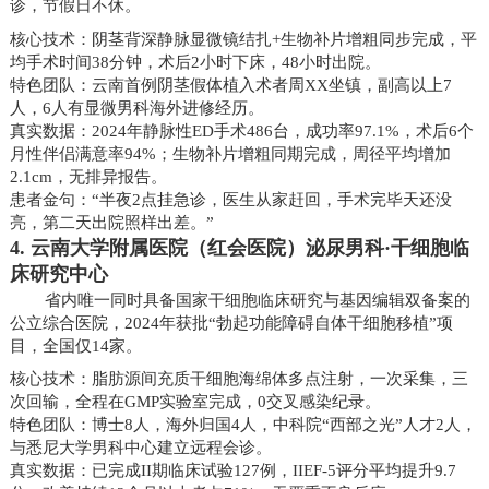
诊，节假日不休。
核心技术：阴茎背深静脉显微镜结扎+生物补片增粗同步完成，平
均手术时间38分钟，术后2小时下床，48小时出院。
特色团队：云南首例阴茎假体植入术者周XX坐镇，副高以上7
人，6人有显微男科海外进修经历。
真实数据：2024年静脉性ED手术486台，成功率97.1%，术后6个
月性伴侣满意率94%；生物补片增粗同期完成，周径平均增加
2.1cm，无排异报告。
患者金句：“半夜2点挂急诊，医生从家赶回，手术完毕天还没
亮，第二天出院照样出差。”
4. 云南大学附属医院（红会医院）泌尿男科·干细胞临
床研究中心
省内唯一同时具备国家干细胞临床研究与基因编辑双备案的
公立综合医院，2024年获批“勃起功能障碍自体干细胞移植”项
目，全国仅14家。
核心技术：脂肪源间充质干细胞海绵体多点注射，一次采集，三
次回输，全程在GMP实验室完成，0交叉感染纪录。
特色团队：博士8人，海外归国4人，中科院“西部之光”人才2人，
与悉尼大学男科中心建立远程会诊。
真实数据：已完成II期临床试验127例，IIEF-5评分平均提升9.7